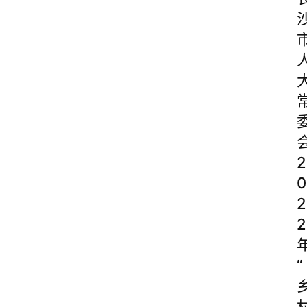
2
0
2
2
“