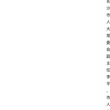
人
物
观
点
打
传
登录
注册
政
策
商
学
院