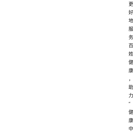
观
点
打
传
登录
注册
政
策
商
学
院
“