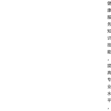
资
讯
人
物