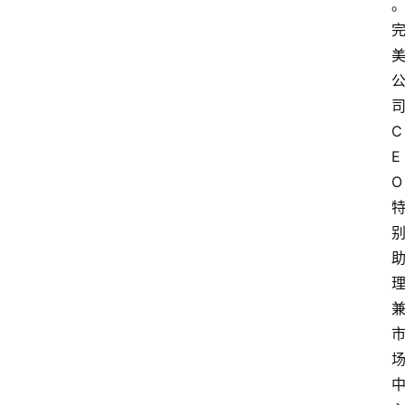
C
E
O