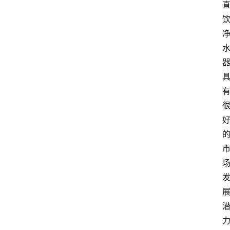
资
讯
人
物
观
点