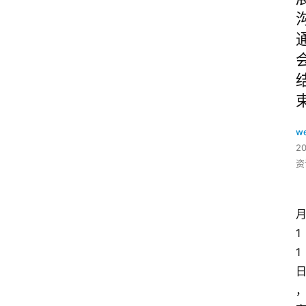
w
2
资
1
1