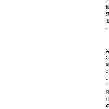
C
E
O