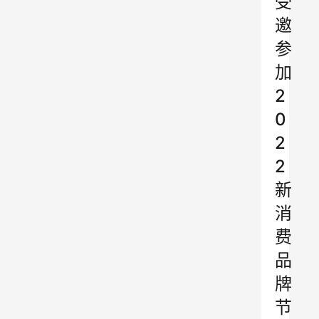
受
邀
参
加
2
0
2
2
新
消
费
品
牌
节