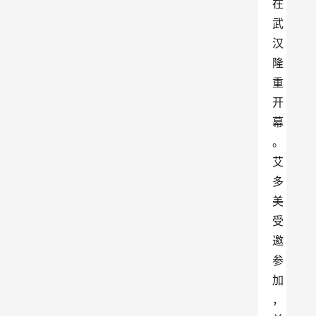
在
武
汉
隆
重
开
幕
。
艾
多
美
受
邀
参
加
，