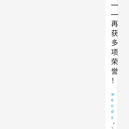
—
—
再
获
多
项
荣
誉
！
w
e
n
d
y
•
2