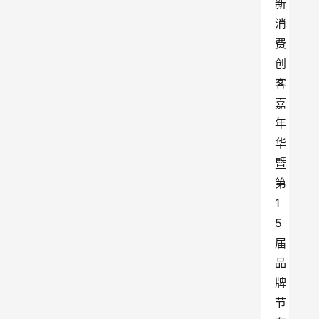
新
消
费
创
客
嘉
年
华
暨
第
1
5
届
品
牌
节