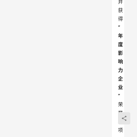
并
获
得
“
年
度
影
响
力
企
业
”
荣
誉
奖
项