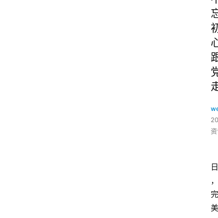
w
2
资