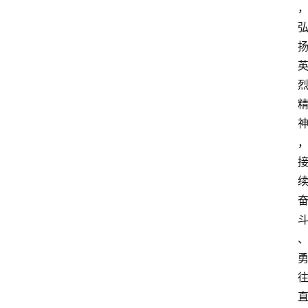
点
打
传
登录
注册
政
策
商
学
院