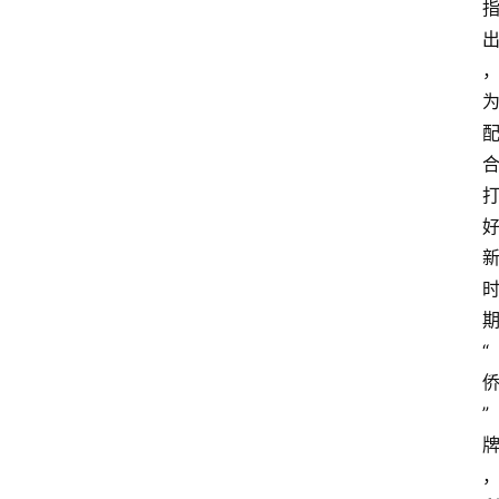
策
商
学
院
“
”