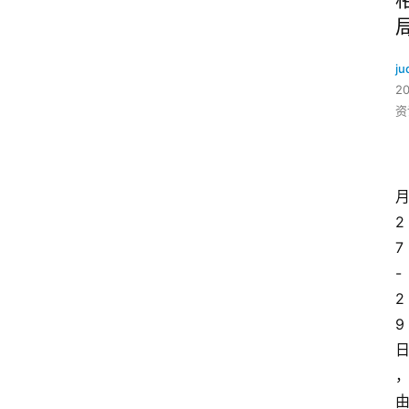
ju
2
资
2
7
-
2
9