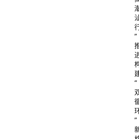
”
“
”