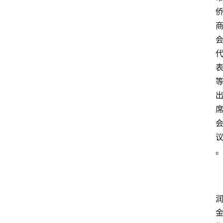
资
讯
人
物
观
点
打
传
登录
注册
政