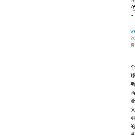
”
w
2
资