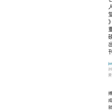
ju
2
资