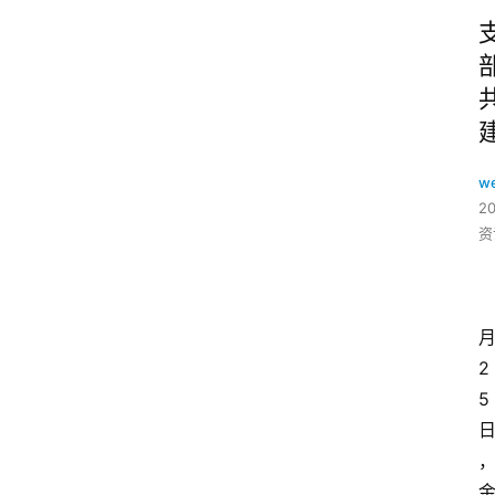
w
2
资
2
5