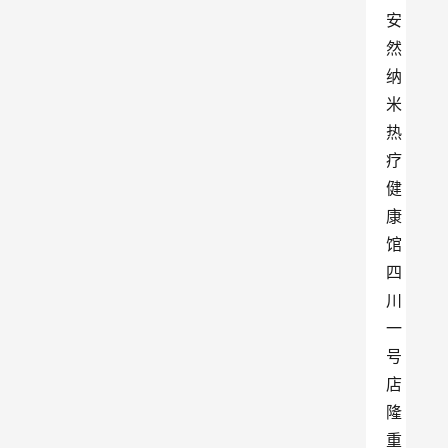
安
然
纳
米
热
疗
健
康
馆
四
川
一
号
店
隆
重