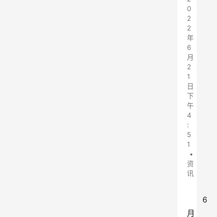
0
2
2
年
6
月
2
1
日
下
午
4
:
5
1
•
资
讯
6
月