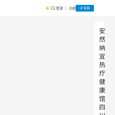
登录
注册
投稿
安
然
纳
宜
热
疗
健
康
馆
四