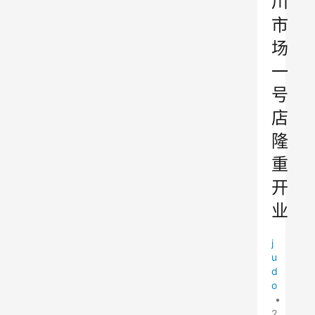
川
市
场
一
号
店
隆
重
开
业
j
u
d
o
•
2