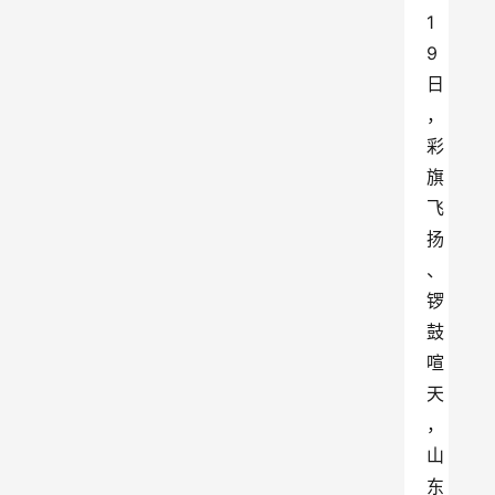
1
9
日
，
彩
旗
飞
扬
、
锣
鼓
喧
天
，
山
东