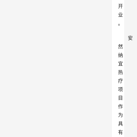
开
业
。
安
然
纳
宜
热
疗
项
目
作
为
具
有