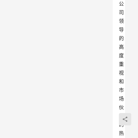
公
司
领
导
的
高
度
重
视
和
市
场
伙
伴
的
热