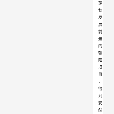
蓬
勃
发
展
前
景
的
朝
阳
项
目
，
得
到
安
然