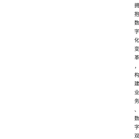
人
物
观
点
打
传
登录
注册
政
策
商
学
院