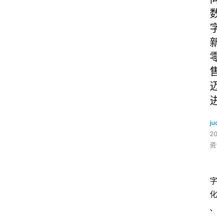
ju
2
资