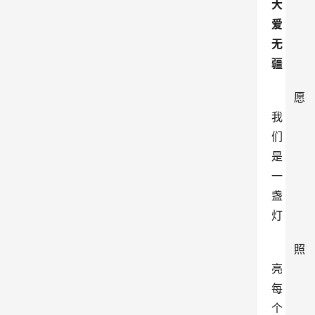
大
爱
无
疆
愿
我
们
是
一
盏
灯
照
亮
每
个