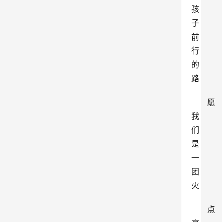
孩
子
前
行
的
路
愿
我
们
是
一
团
火
点