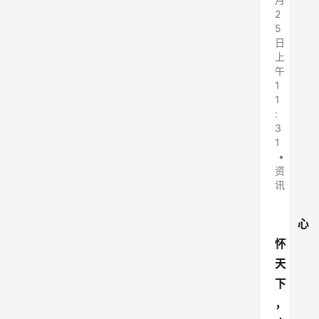
2
5
日
上
午
1
1
:
3
1
•
资
讯
心
怀
天
下
，