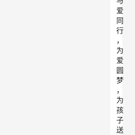
与
爱
同
行
，
为
爱
圆
梦
，
为
孩
子
送