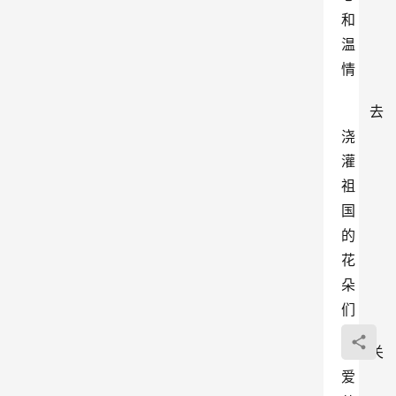
和
温
情
去
浇
灌
祖
国
的
花
朵
们
关
爱