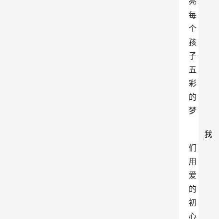
亮
每
个
孩
子
五
彩
的
梦
我
们
用
爱
的
初
心