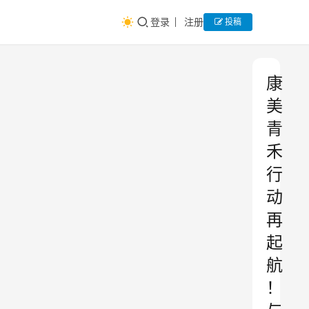
登录
注册
投稿
康
美
青
禾
行
动
再
起
航
！