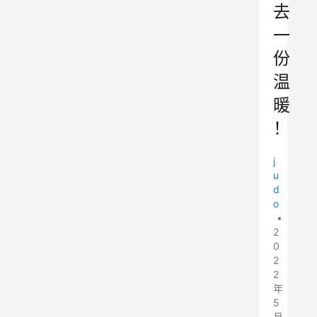
去
一
份
温
暖
！
j
u
d
o
•
2
0
2
2
年
5
月