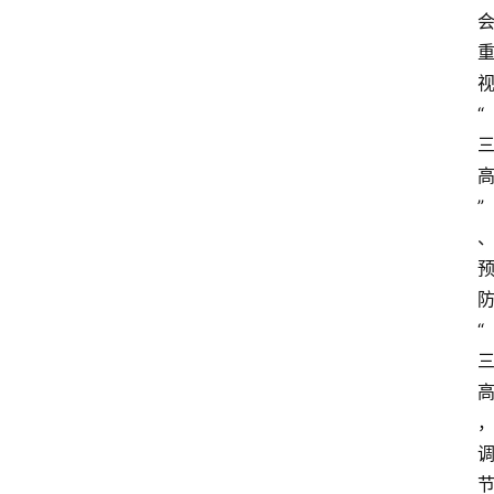
“
”
“