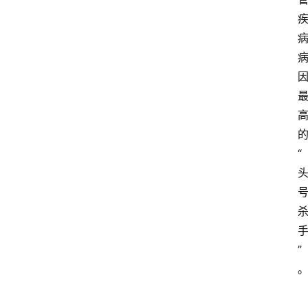
“
”
资
讯