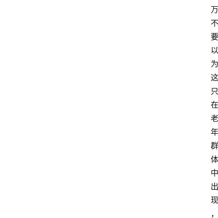
人
物
观
点
打
传
登录
注册
政
策
商
学
院