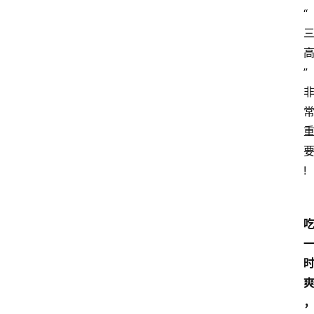
“
”
!