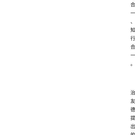
资
讯
人
物
观
点
打
传
登录
注册
政