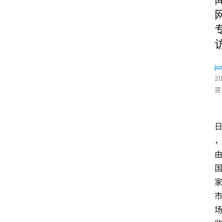
ju
2
资