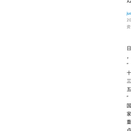
ju
2
资
“
”