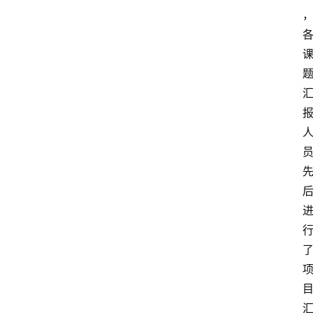
资
讯
人
物