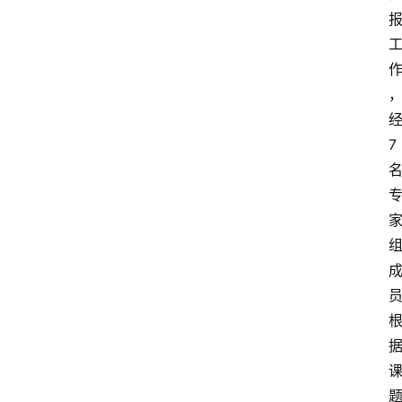
观
点
打
传
登录
注册
7
政
策
商
学
院