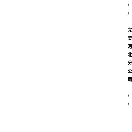
/
/ 
/
/