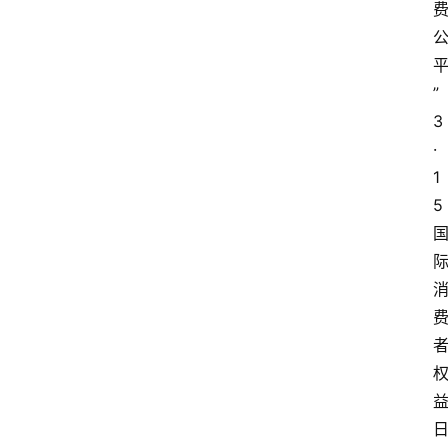
”
3
·
1
5