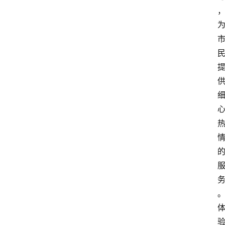
资
讯
人