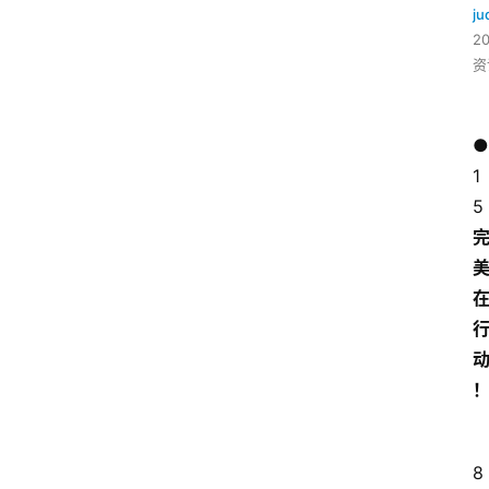
ju
2
资
●
1
5
8