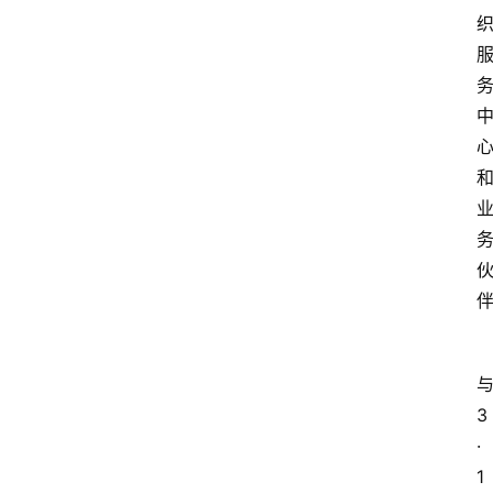
3
·
1