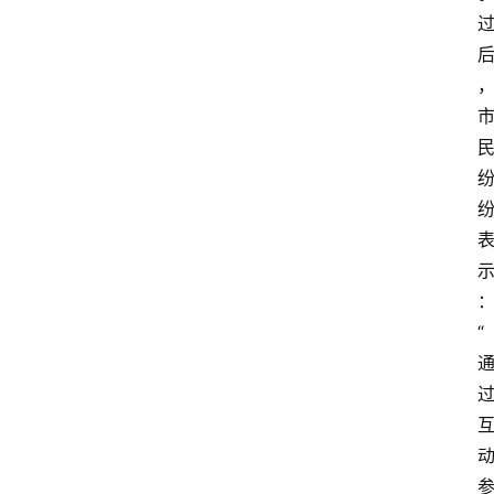
物
观
点
打
传
登录
注册
政
策
“
商
学
院