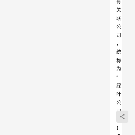
有
关
联
公
司
，
统
称
为
“
绿
叶
公
司
”
】