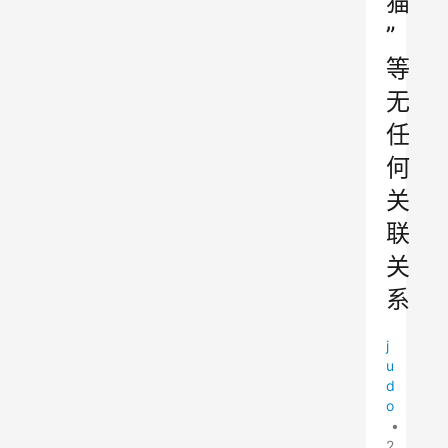
猫
”
等
无
任
何
关
联
关
系
j
u
d
o
•
2