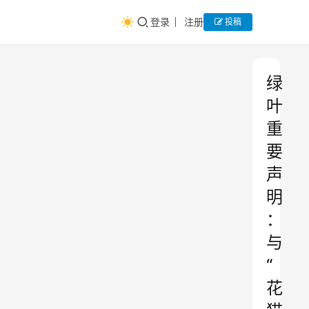
登录
注册
投稿
绿
叶
重
要
声
明
：
与
“
花