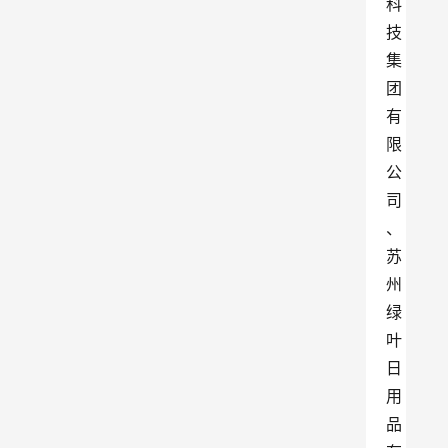
科
技
集
团
有
限
公
司
、
苏
州
绿
叶
日
用
品