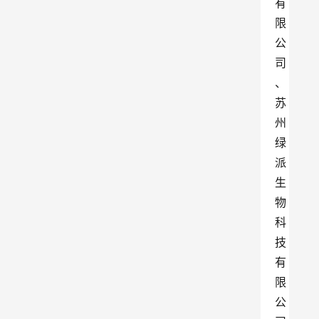
有
限
公
司
、
苏
州
绿
派
生
物
科
技
有
限
公