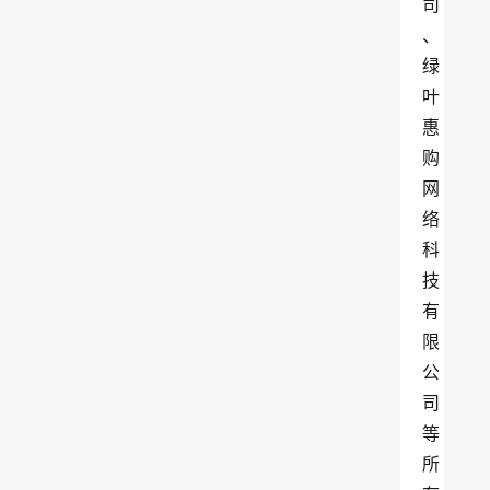
司
、
绿
叶
惠
购
网
络
科
技
有
限
公
司
等
所