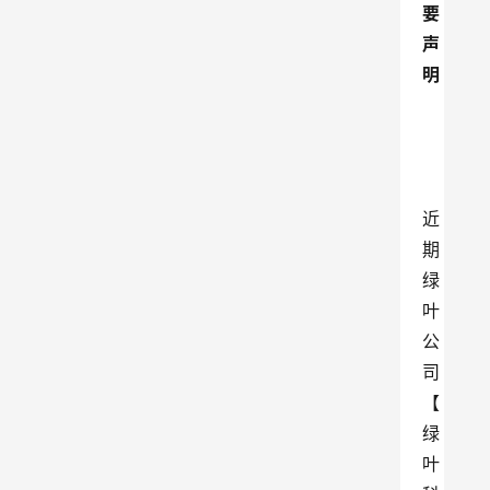
要
声
明
近
期
绿
叶
公
司
【
绿
叶