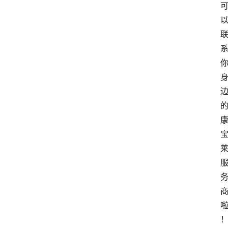
人
物
观
点
打
传
登录
注册
政
策
商
学
院