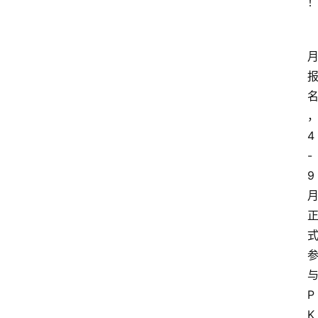
4
-
9
P
K