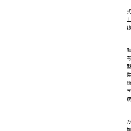
式
上
型