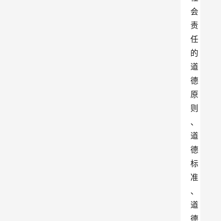
会
责
任
的
道
德
原
则
、
道
德
标
准
、
道
德