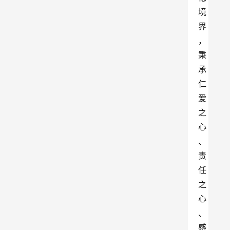
境
界
，
秉
承
仁
爱
之
心
、
责
任
之
心
、
感