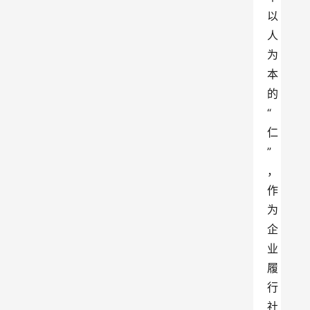
以
人
为
本
的
“
仁
”
，
作
为
企
业
履
行
社