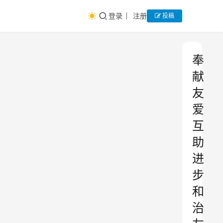
登录
注册
投稿
奉
献
友
爱
互
助
进
步
和
治