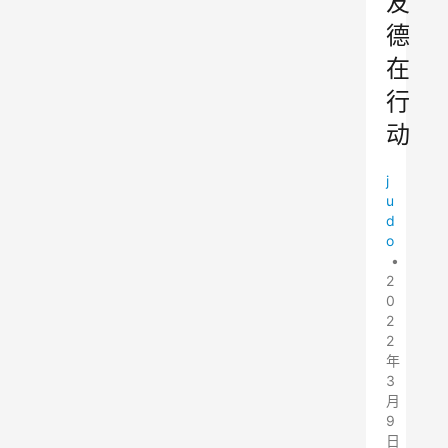
友
德
在
行
动
j
u
d
o
•
2
0
2
2
年
3
月
9
日