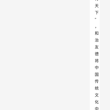
天
下
”
，
和
治
友
德
将
中
国
传
统
文
化
中