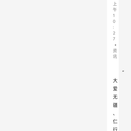
上
午
1
0
:
2
7
•
资
讯
“
大
爱
无
疆
、
仁
行