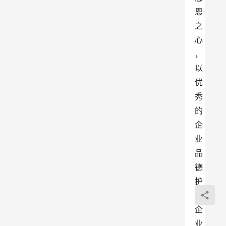
恩
之
心
，
以
优
秀
的
企
业
品
德
护
航
企
业