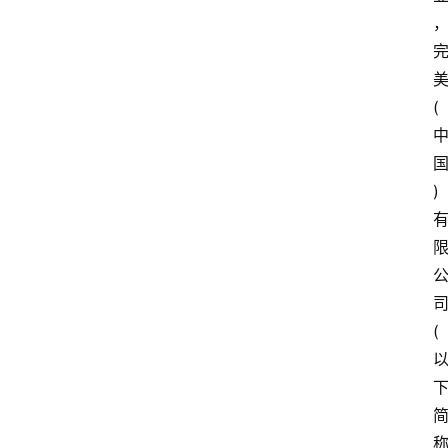
(
)
(