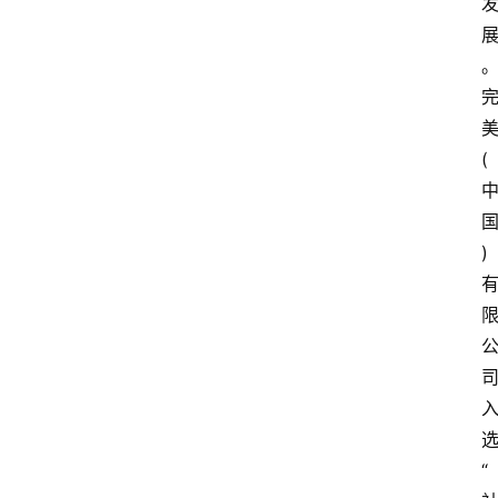
(
)
“