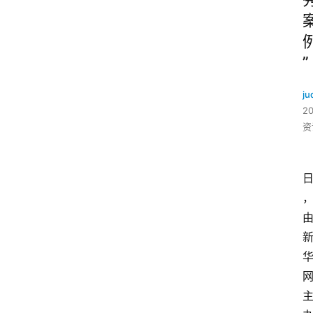
”
ju
2
资