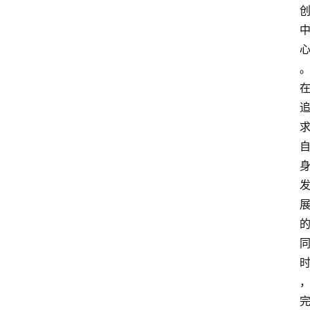
资
讯
人
物
观
点
打
传
登录
注册