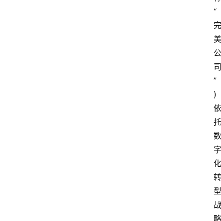
“
”
)