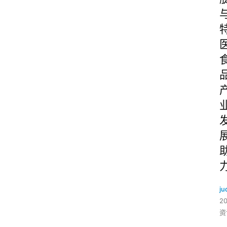
ju
2
资