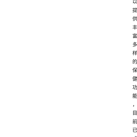
人
物
观
点
打
传
登录
注册
政
策
商
学
院