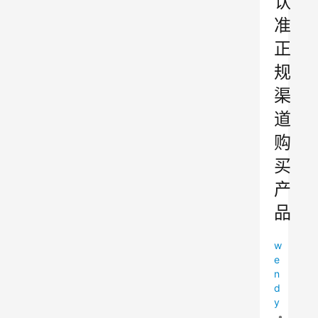
认
准
正
规
渠
道
购
买
产
品
w
e
n
d
y
•