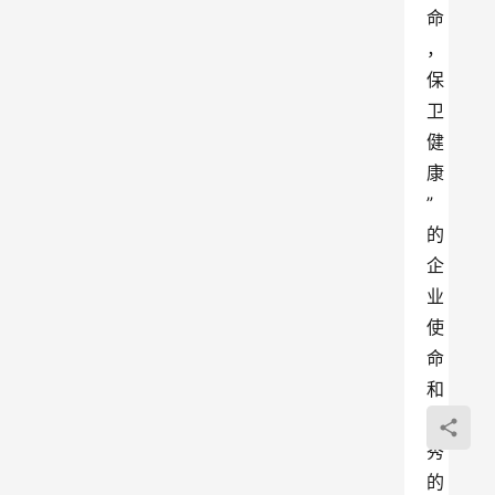
命
，
保
卫
健
康
”
的
企
业
使
命
和
优
秀
的