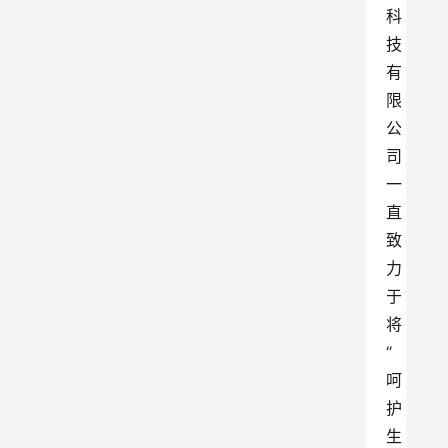
科
技
有
限
公
司
一
直
致
力
于
将
“
呵
护
生