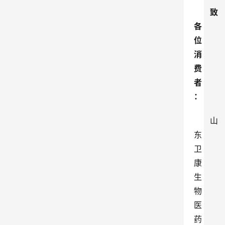
致
各
位
消
费
者
：
山
东
卫
康
生
物
医
药