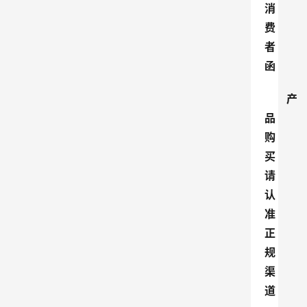
消
费
者
函
产
品
购
买
请
认
准
正
规
渠
道