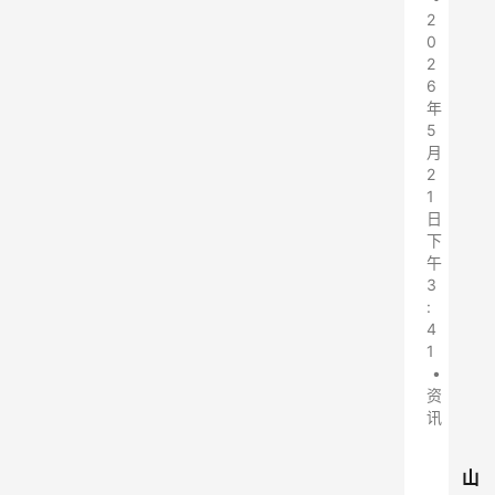
2
0
2
6
年
5
月
2
1
日
下
午
3
:
4
1
•
资
讯
山