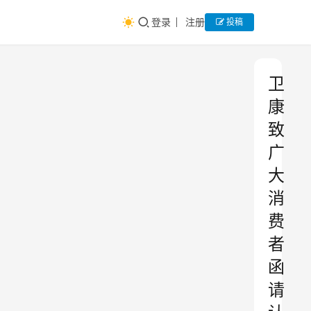
登录
注册
投稿
卫
康
致
广
大
消
费
者
函
请