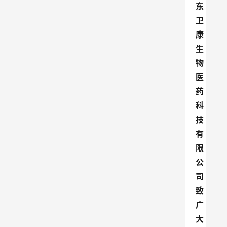
东
卫
康
生
物
医
药
科
技
有
限
公
司
致
广
大