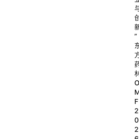
”
F
2
0
2
6