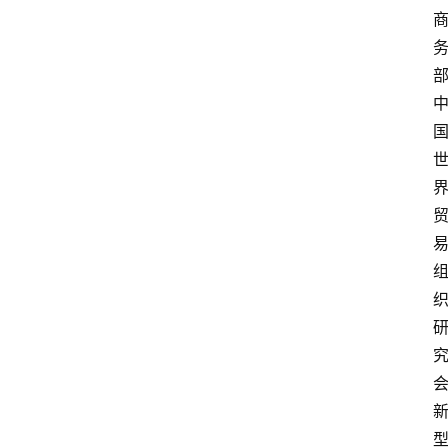
资
讯
人
物
观
点