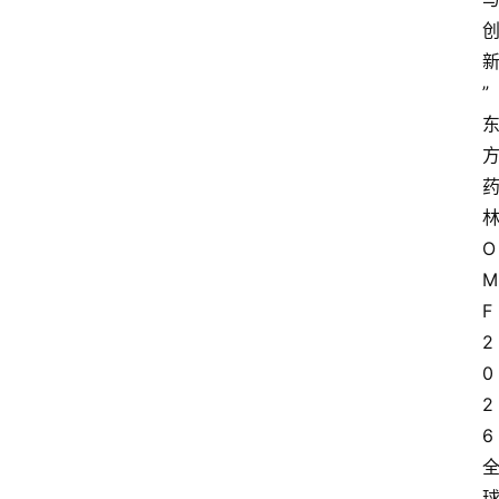
” 
O
M
F
2
0
2
6 