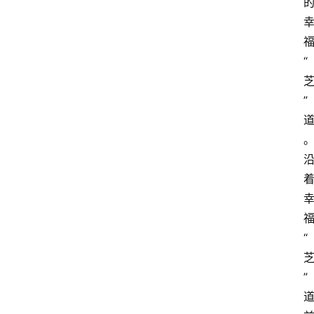
“
”
“
”