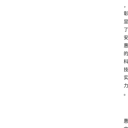
资
讯
人
物
观
点
打
传
登录
注册
政