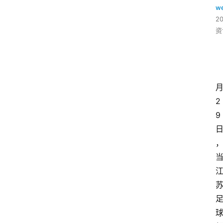
w
2
资
2
9