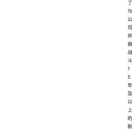
资
讯
1
人
5
物
观
点
打
传
登录
注册