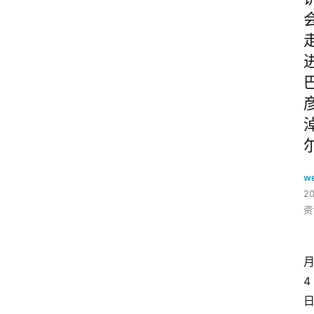
w
2
资
4