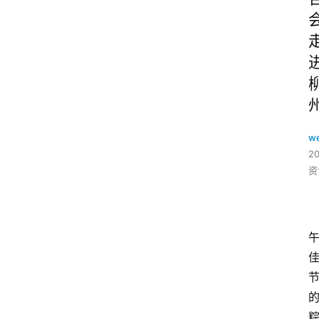
w
2
资