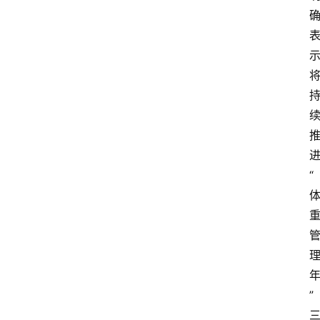
打
传
登录
注册
政
策
商
学
“
院
”