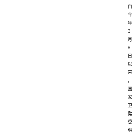
3
9
资
讯
人
物
观
点