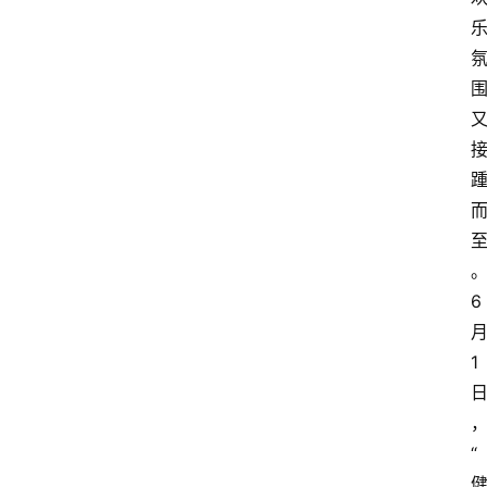
6
1
“