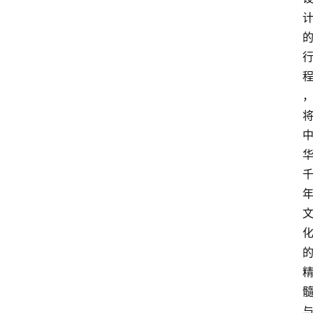
观
点
打
传
登录
注册
政
策
商
学
院