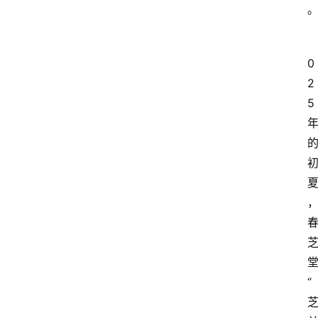
0
2
5
“