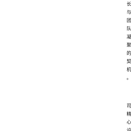
资
讯
人
物