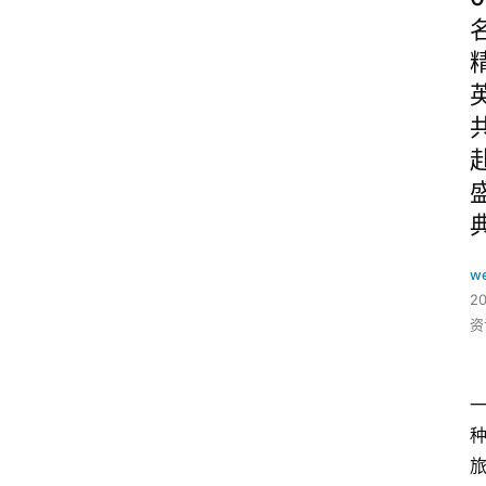
w
2
资