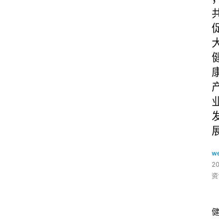
w
2
资