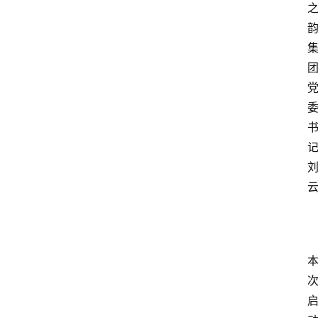
资
讯
人