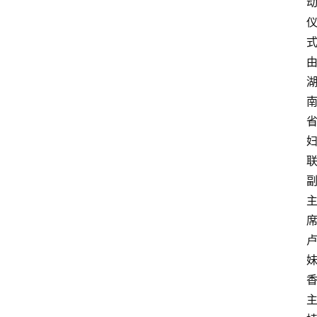
物
观
点
打
传
登录
注册
政
策
商
学
院