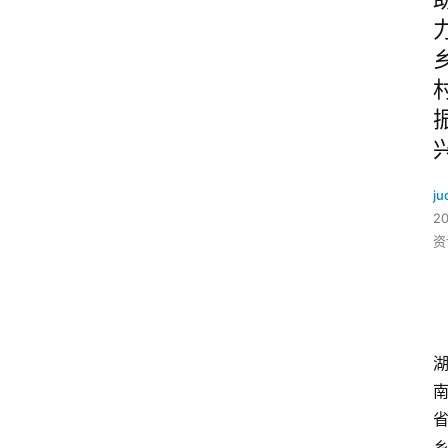
ju
2
资