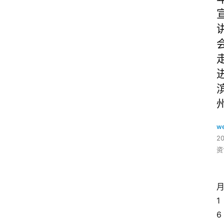
w
2
资
1
6