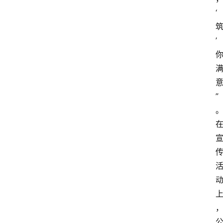
‘
’
”