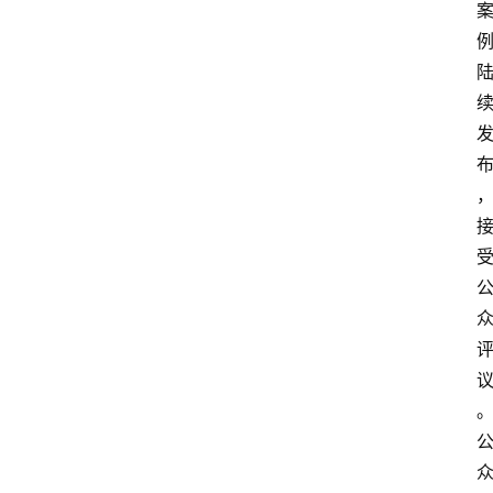
资
讯
人
物
观
点