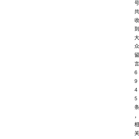
打
传
登录
注册
政
策
商
学
6
院
9
4
5