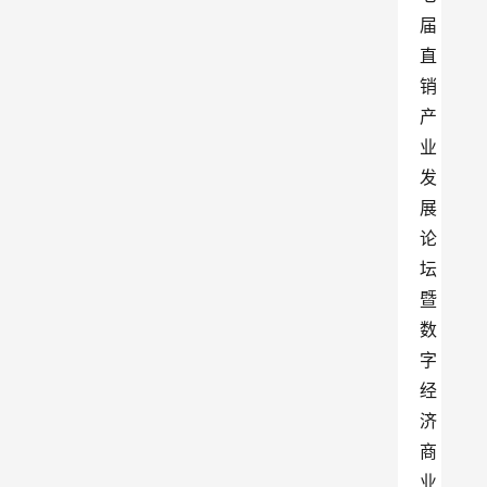
届
直
销
产
业
发
展
论
坛
暨
数
字
经
济
商
业