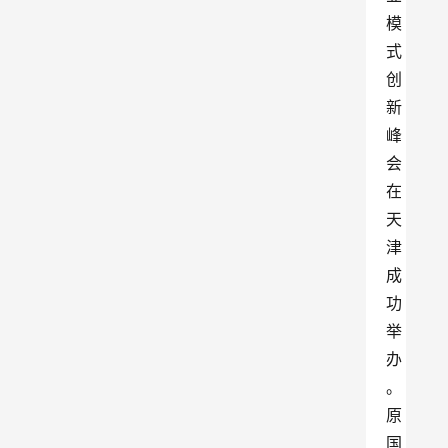
模
式
创
新
峰
会
在
天
津
成
功
举
办
。
原
国