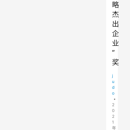
略
杰
出
企
业
”
奖
j
u
d
o
•
2
0
2
1
年