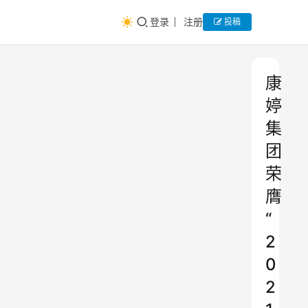
登录
注册
投稿
康
婷
集
团
荣
膺
“
2
0
2