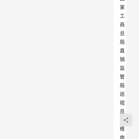
家
工
商
总
局
直
销
监
管
局
巡
视
员
沈
根
申