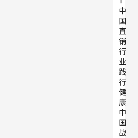
1
中
国
直
销
行
业
践
行
健
康
中
国
战