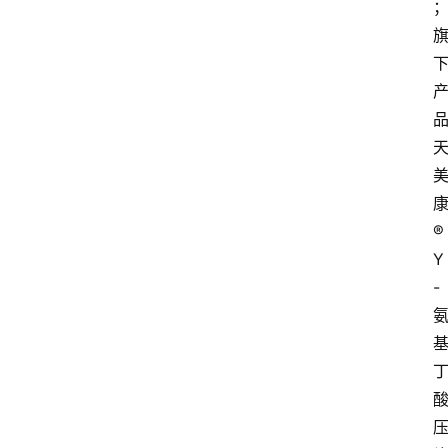
®
Y
-