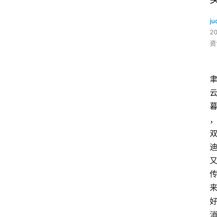
ju
2
资