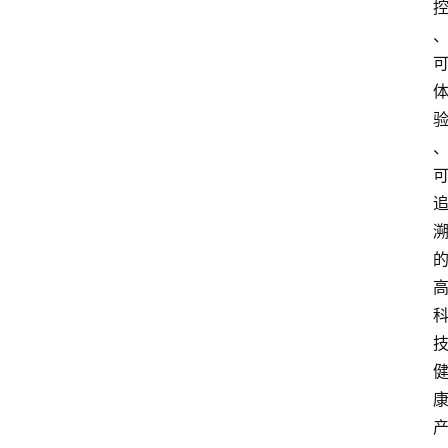
资
讯
人
物