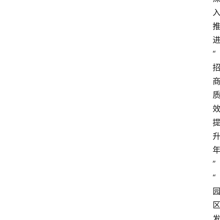
“
”
“