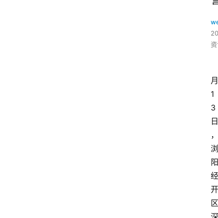
w
2
资
1
3