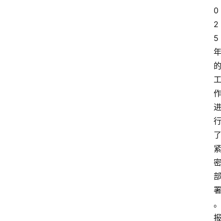
人
0
物
2
5
观
点
打
传
登录
注册
政
策
商
学
院