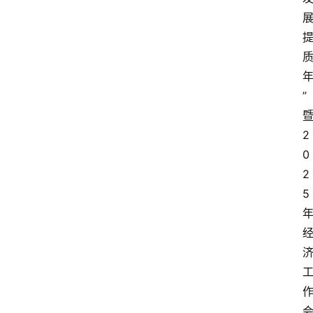
”
2
0
2
5