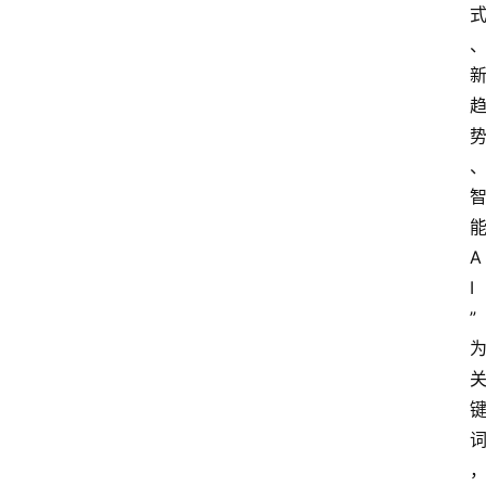
A
I
”