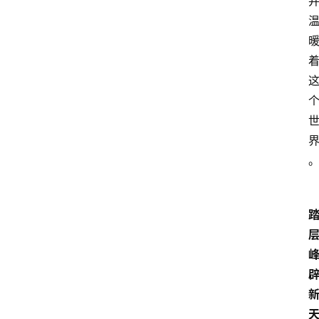
观
点
打
传
登录
注册
政
策
商
学
院
天