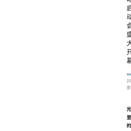
w
2
资