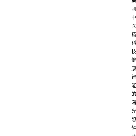
资
讯
人
物