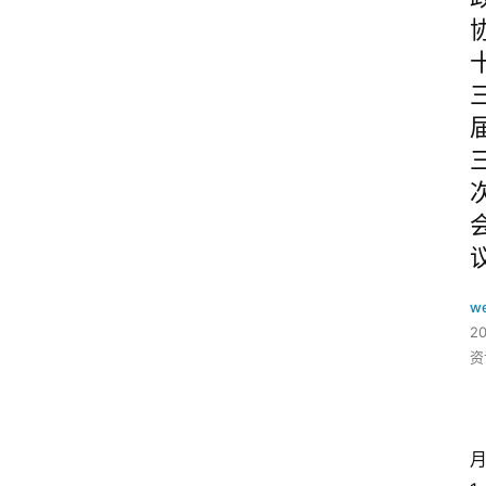
w
2
资