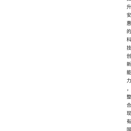
观
点
打
传
登录
注册
政
策
商
学
院