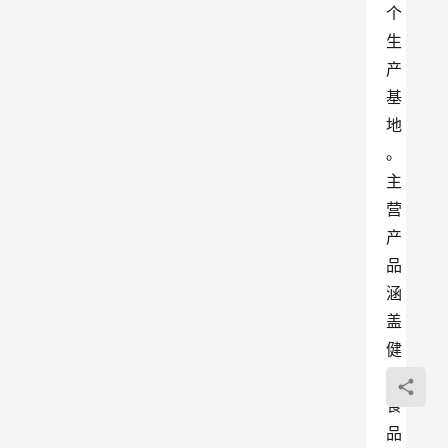
个
生
产
基
地
。
主
营
产
品
涵
盖
健
康
食
品