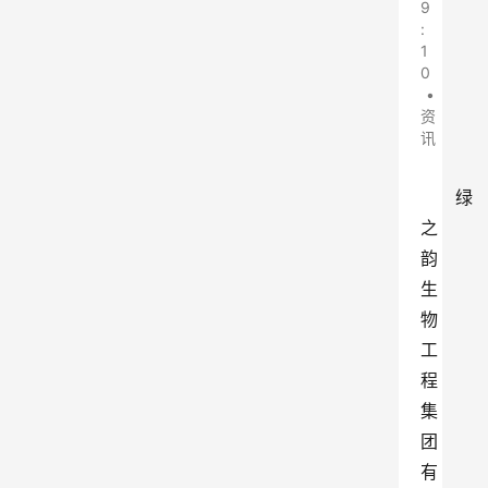
9
:
1
0
•
资
讯
绿
之
韵
生
物
工
程
集
团
有