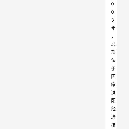
0
0
3
年
，
总
部
位
于
国
家
浏
阳
经
济
技