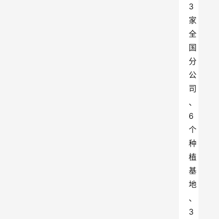
3
家
全
国
分
公
司
、
6
个
种
植
基
地
、
3