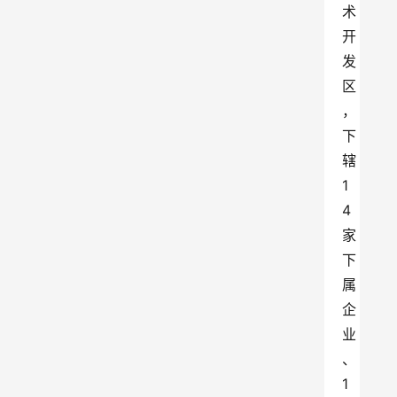
术
开
发
区
，
下
辖
1
4
家
下
属
企
业
、
1