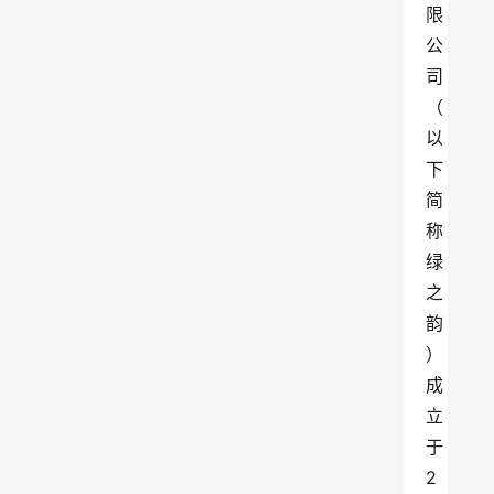
限
公
司
（
以
下
简
称
绿
之
韵
）
成
立
于
2