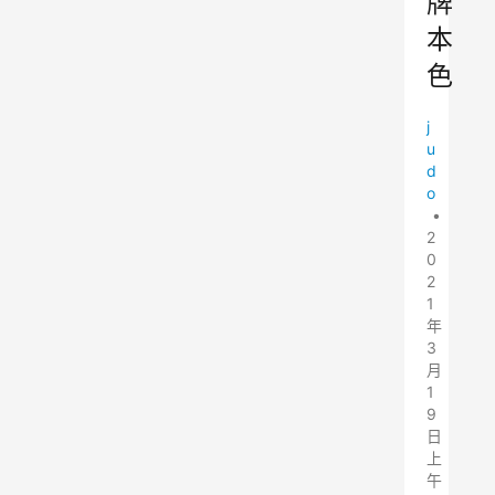
牌
本
色
j
u
d
o
•
2
0
2
1
年
3
月
1
9
日
上
午