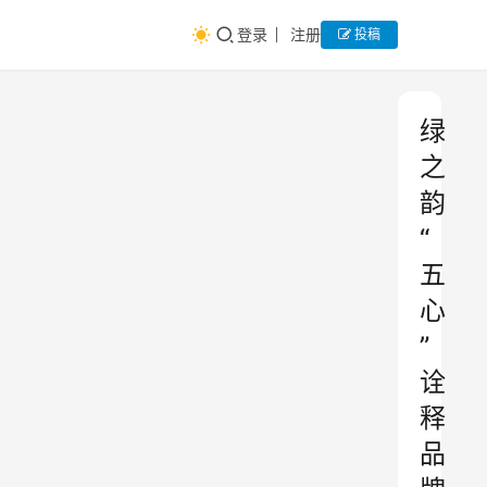
登录
注册
投稿
绿
之
韵
“
五
心
”
诠
释
品