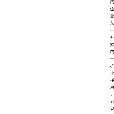
资
讯
人
物