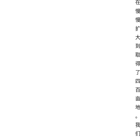
观
点
打
传
登录
注册
政
策
商
学
院