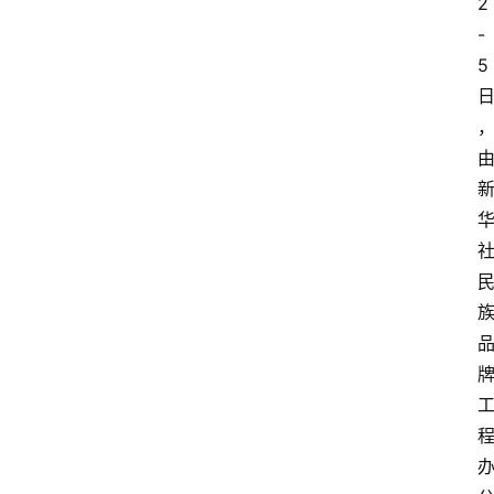
2
-
5