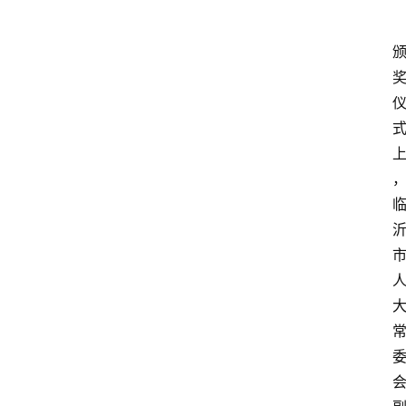
资
讯
人
物
观
点
打
传
登录
注册