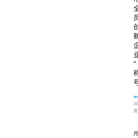
”
w
2
资