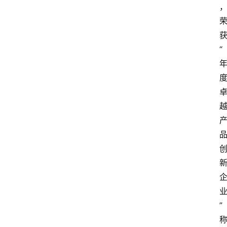
获
“
”