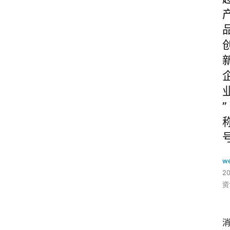
”
w
2
资