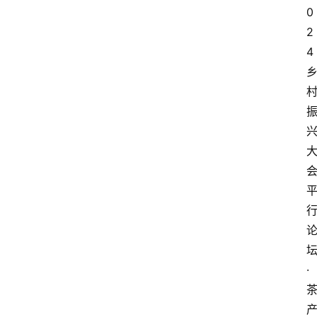
0
2
4
·