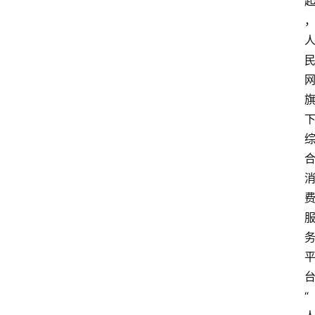
人
物
观
点
打
传
登录
注册
政
策
商
学
院
“