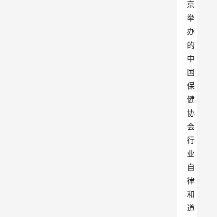
京
举
办
的
中
国
保
健
协
会
行
业
自
律
和
道