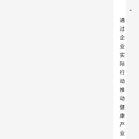
“
通
过
企
业
实
际
行
动
推
动
健
康
产
业