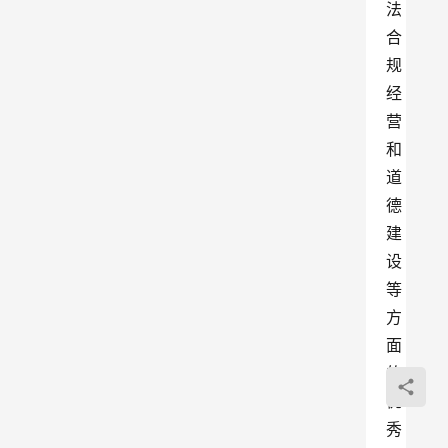
法
合
规
经
营
和
道
德
建
设
等
方
面
的
优
秀