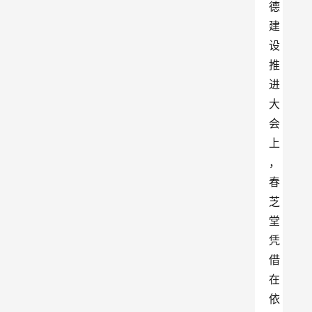
德
建
设
推
进
大
会
上
，
春
芝
堂
凭
借
在
依