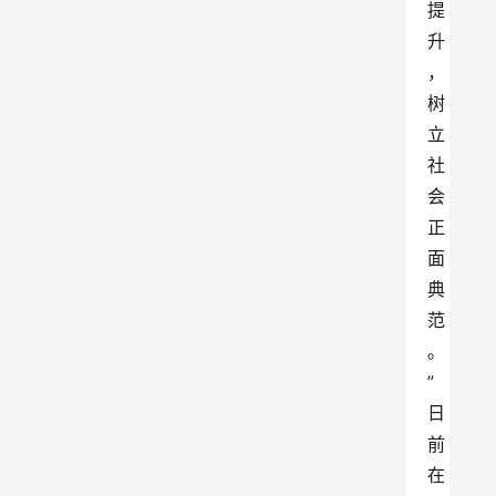
提
升
，
树
立
社
会
正
面
典
范
。
”
日
前
在