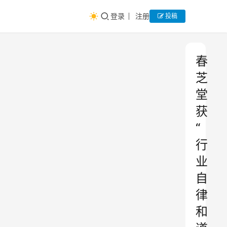
登录
注册
投稿
春
芝
堂
获
“
行
业
自
律
和