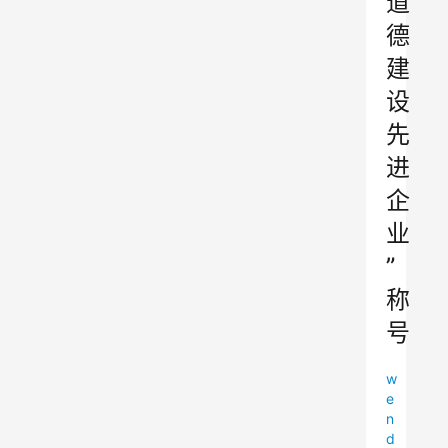
道
德
建
设
先
进
企
业
”
称
号
w
e
n
d