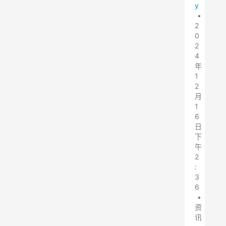
y
•
2
0
2
4
年
1
2
月
1
6
日
下
午
2
:
3
6
•
资
讯