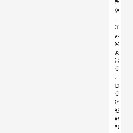
致
辞
，
江
苏
省
委
常
委
、
省
委
统
战
部
部