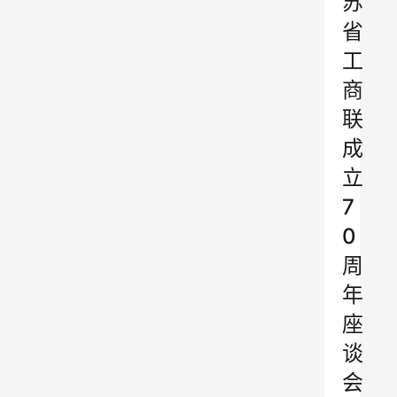
苏
省
工
商
联
成
立
7
0
周
年
座
谈
会