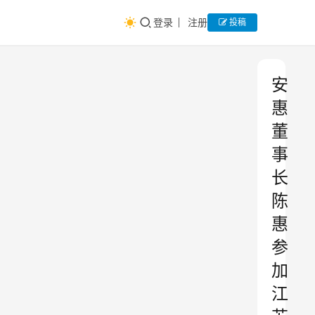
登录
注册
投稿
安
惠
董
事
长
陈
惠
参
加
江