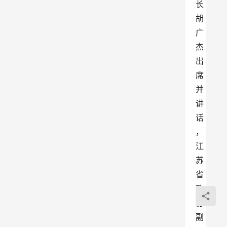
长
胡
广
杰
出
席
并
讲
话
，
江
苏
省
政
协
副