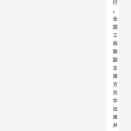
行
。
全
国
工
商
联
副
主
席
方
光
华
出
席
并