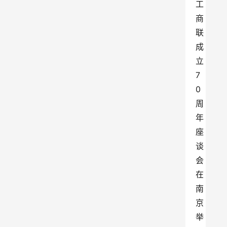
工
商
联
成
立
7
0
周
年
座
谈
会
在
南
京
举