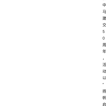
5
0
“