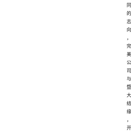
资
讯
人
物
观
点
打
传
登录
注册
政
策
商