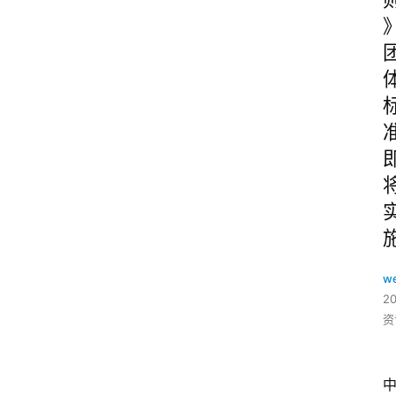
w
2
资