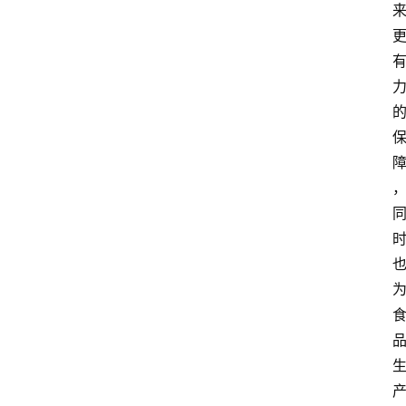
讯
人
物
观
点
打
传
登录
注册
政
策
商
学
院