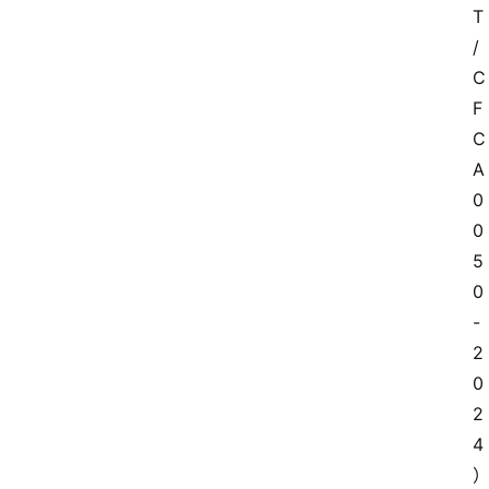
T
/
C
F
C
A 
0
0
5
0
-
2
0
2
4