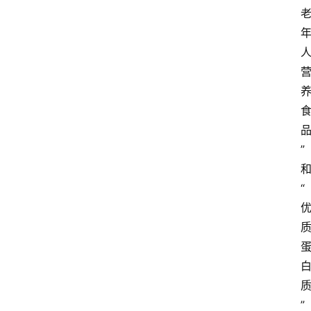
”
“
”