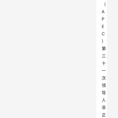
（
A
P
E
C
）
第
三
十
一
次
领
导
人
非
正