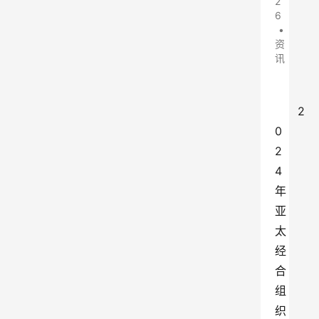
2
6
•
资
讯
2
0
2
4
年
亚
太
经
合
组
织