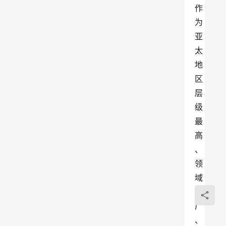
作
为
亚
太
地
区
层
级
最
高
、
领
域
最
广
、