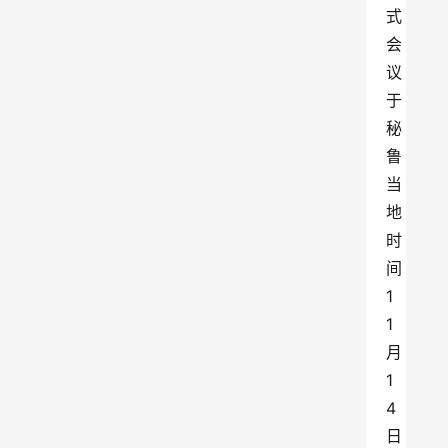
式
会
议
于
秘
鲁
当
地
时
间
1
1
月
1
4
日