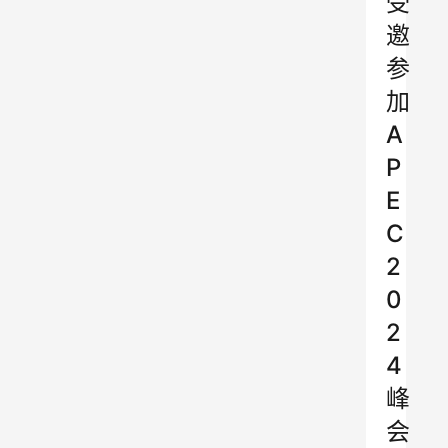
受
邀
参
加
A
P
E
C
2
0
2
4
峰
会