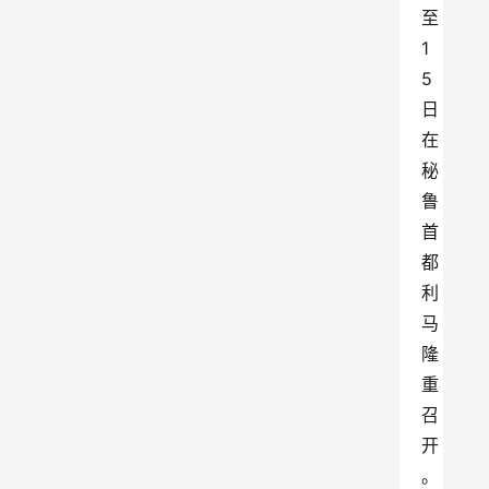
至
1
5
日
在
秘
鲁
首
都
利
马
隆
重
召
开
。