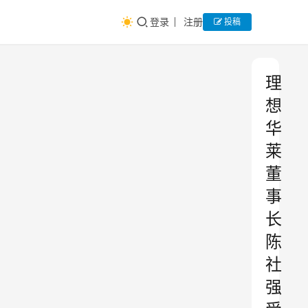
登录
注册
投稿
理
想
华
莱
董
事
长
陈
社
强