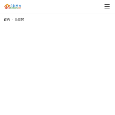
首页
高益槐
资
讯
人
物
观
点