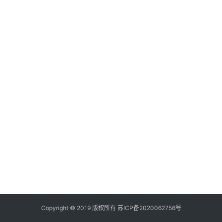
打
传
登录
注册
政
策
商
学
院
Copyright © 2019 版权所有
苏ICP备2020062756号